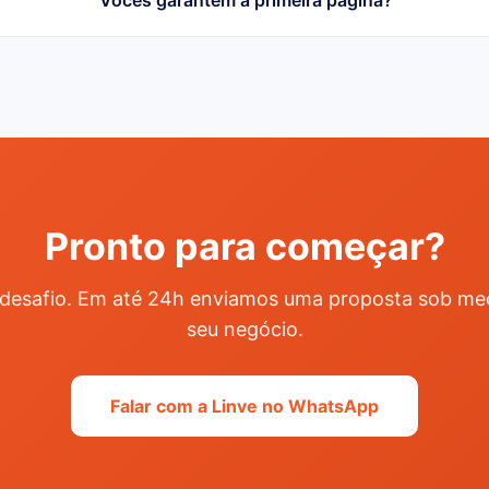
Pronto para começar?
desafio. Em até 24h enviamos uma proposta sob me
seu negócio.
Falar com a Linve no WhatsApp