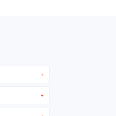
+
+
+