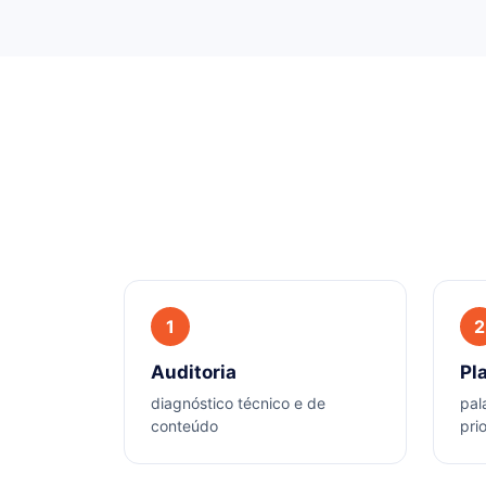
1
2
Auditoria
Pl
diagnóstico técnico e de
pal
conteúdo
pri