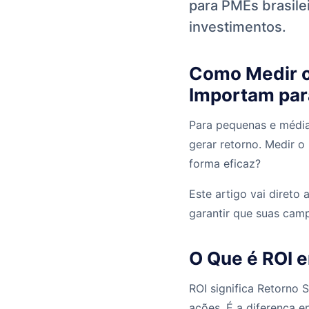
para PMEs brasil
investimentos.
Como Medir o 
Importam pa
Para pequenas e médias
gerar retorno. Medir o
forma eficaz?
Este artigo vai diret
garantir que suas camp
O Que é ROI e
ROI significa Retorno 
ações. É a diferença e