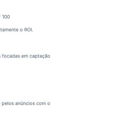
* 100
etamente o ROI.
as focadas em captação
e pelos anúncios com o