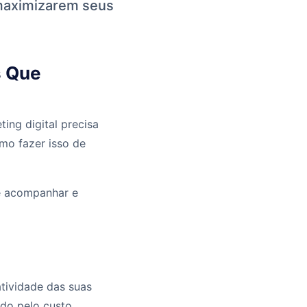
maximizarem seus
s Que
ing digital precisa
mo fazer isso de
cê acompanhar e
atividade das suas
ido pelo custo.