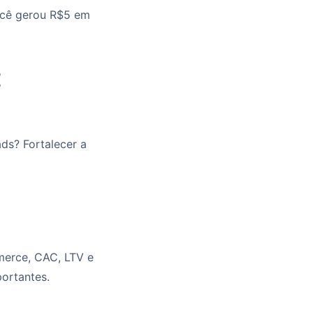
ocê gerou R$5 em
E
ds? Fortalecer a
merce, CAC, LTV e
ortantes.