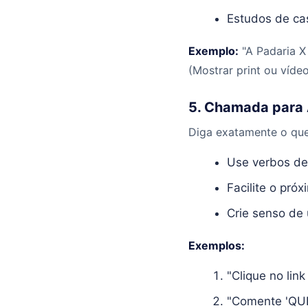
Estudos de cas
Exemplo:
"A Padaria X
(Mostrar print ou víde
5. Chamada para 
Diga exatamente o que 
Use verbos de
Facilite o pró
Crie senso de 
Exemplos:
"Clique no lin
"Comente 'QUE