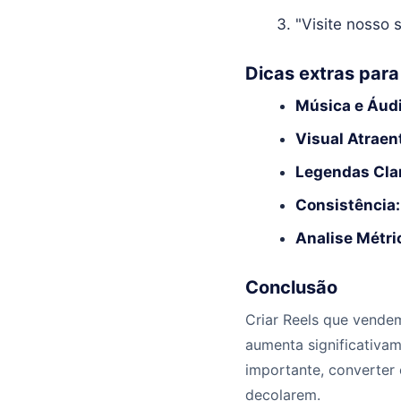
"Visite nosso 
Dicas extras par
Música e Áudi
Visual Atraen
Legendas Cla
Consistência:
Analise Métri
Conclusão
Criar Reels que vendem
aumenta significativam
importante, converter
decolarem.