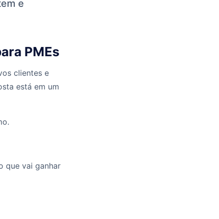
rtem e
 para PMEs
os clientes e
osta está em um
mo.
o que vai ganhar