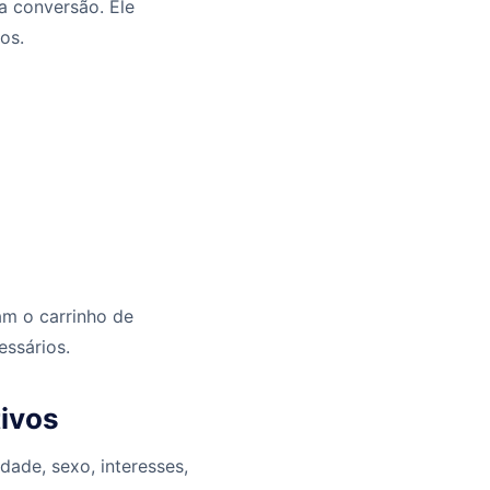
a conversão. Ele
os.
am o carrinho de
essários.
tivos
dade, sexo, interesses,