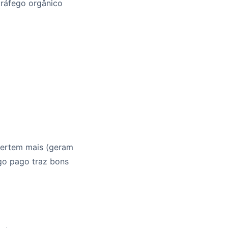
 tráfego orgânico
nvertem mais (geram
ego pago traz bons